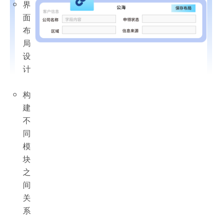
界
面
布
局
设
计
构
建
不
同
模
块
之
间
关
系