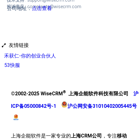
技术支持 : support@wisecrm.com
投诉意见 : complaints@wisecrm.com
公司地址：
点击查看
友情链接
禾获仁-你的创业合伙人
53快服
®
©2002-2025 WiseCRM
上海企能软件科技有限公司
沪
ICP备05000842号-1
沪公网安备31010402005445号
上海企能软件是一家专业的
上海CRM公司
，专注
移动