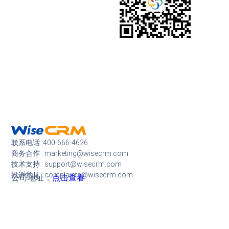
联系电话 :400-666-4626
商务合作 : marketing@wisecrm.com
技术支持 : support@wisecrm.com
投诉意见 : complaints@wisecrm.com
公司地址：
点击查看