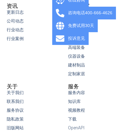
在线咨询
资讯
行业方案
更新日志
代理记账
咨询电话400-666-4626
公司动态
知识产权
免费试用30天
行业动态
IT互联网
投诉意见
行业案例
电子设备
高端装备
仪器设备
建材制品
定制家居
关于
服务
关于我们
服务内容
联系我们
知识库
服务协议
视频教程
隐私政策
下载
旧版网站
OpenAPI