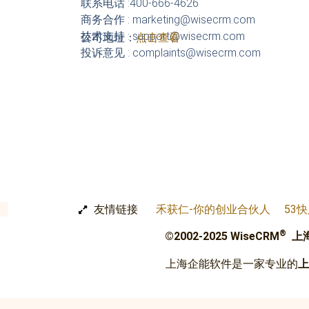
联系电话 :400-666-4626
商务合作 : marketing@wisecrm.com
技术支持 : support@wisecrm.com
公司地址：
点击查看
投诉意见 : complaints@wisecrm.com
友情链接
禾获仁-你的创业合伙人
53
®
©2002-2025 WiseCRM
上
上海企能软件是一家专业的
上