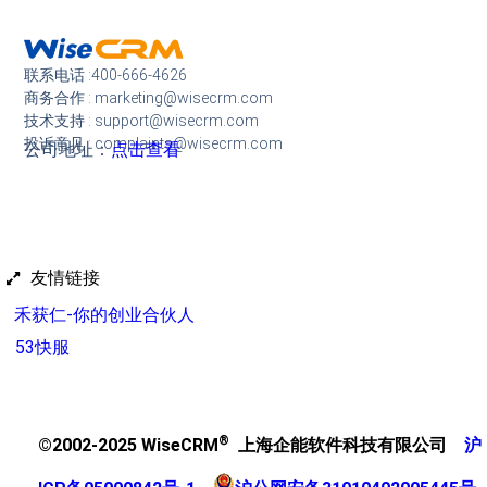
联系电话 :400-666-4626
商务合作 : marketing@wisecrm.com
技术支持 : support@wisecrm.com
投诉意见 : complaints@wisecrm.com
公司地址：
点击查看
友情链接
禾获仁-你的创业合伙人
53快服
®
©2002-2025 WiseCRM
上海企能软件科技有限公司
沪