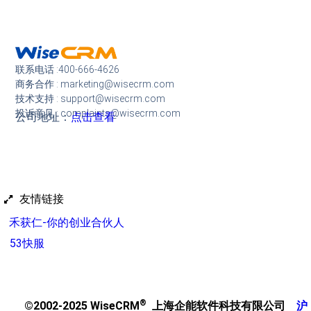
联系电话 :400-666-4626
商务合作 : marketing@wisecrm.com
技术支持 : support@wisecrm.com
投诉意见 : complaints@wisecrm.com
公司地址：
点击查看
友情链接
禾获仁-你的创业合伙人
53快服
®
©2002-2025 WiseCRM
上海企能软件科技有限公司
沪