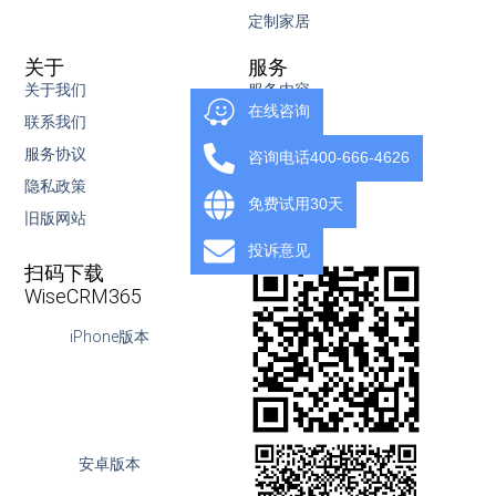
定制家居
关于
服务
关于我们
服务内容
在线咨询
联系我们
知识库
服务协议
视频教程
咨询电话400-666-4626
隐私政策
下载
免费试用30天
旧版网站
OpenAPI
投诉意见
扫码下载
WiseCRM365
iPhone版本
安卓版本