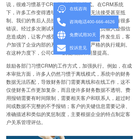
说，很难习惯基于CRM平台的工作模式。在CRM系统
在线咨询
下，许多工作变得透明，这使得许多人无法接受甚至抵
制。我们的售后人员接到客户的电话，说系统数据有很多
咨询电话400-666-4626
错误。经过多次测试和调查，发现是销售人员输入虚假信
免费试用30天
息造成的，让客户感受到事情的严重性。事件发生后，客
户加强了企业内部的系统执行，制定了严格的执行规则。
投诉意见
在这种力度下，公司CRM的使用效果明显提高。
鼓励各部门习惯CRM的工作方式，加强执行。例如，在成
本审批方面，许多人仍然习惯于离线模式，系统中的财务
数据无法匹配，导致财务部门需要离线和在线工作，这不
仅使财务工作更加复杂，而且使许多财务数据不透明。费
用报销需要有时间限制，需要相关客户和联系人，超过时
间或数据不完整的不予报销；客户的关键信息需要记录、
准确描述和类似的奖惩制度，主要根据企业的特点制定客
户关系管理评估。