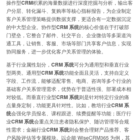
操作型
CRM
积累的海量数据进行深度挖掘与分析，输出客
户分层、转化漏斗、复购率等核心指标报告，为企业制定
客户关系管理策略提供数据支撑，更适合有一定数据沉淀
的中大型企业。协作型
CRM 系统
的核心价值在于打破部
门壁垒，它整合了邮件、社交平台、企业微信等多渠道沟
通工具，让销售、客服、市场等部门共享客户信息，实现
协同服务，进一步优化客户关系管理的体验。
基于行业属性划分，
CRM 系统
可分为通用型和垂直行业
型两类。通用型
CRM 系统
功能全面且灵活，支持自定义
字段、工作流，能够适配零售、电商、咨询等多个行业的
基础客户关系管理需求，优势在于普适性强、部署成本相
对较低。而垂直行业型
CRM 系统
则是针对特定行业的痛
点量身定制，功能更具针对性。比如，教培行业
CRM 系
统
会强化学员报名、课程跟进、续费提醒等功能；医疗行
业
CRM 系统
会重点关注患者隐私保护、随访管理等合规
性需求；金融行业
CRM 系统
则会整合理财产品推荐、客
户风险评估等专属模块。以企能 WiseCRM365 为例，其