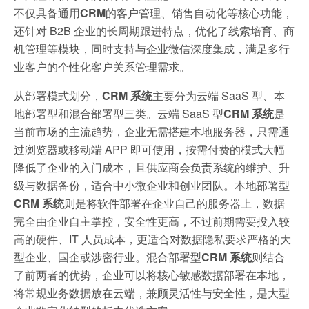
不仅具备通用
CRM
的客户管理、销售自动化等核心功能，
还针对 B2B 企业的长周期跟进特点，优化了线索培育、商
机管理等模块，同时支持与企业微信深度集成，满足多行
业客户的个性化客户关系管理需求。
从部署模式划分，
CRM 系统
主要分为云端 SaaS 型、本
地部署型和混合部署型三类。云端 SaaS 型
CRM 系统
是
当前市场的主流趋势，企业无需搭建本地服务器，只需通
过浏览器或移动端 APP 即可使用，按需付费的模式大幅
降低了企业的入门成本，且供应商会负责系统的维护、升
级与数据备份，适合中小微企业和创业团队。本地部署型
CRM 系统
则是将软件部署在企业自己的服务器上，数据
完全由企业自主掌控，安全性更高，不过前期需要投入较
高的硬件、IT 人员成本，更适合对数据隐私要求严格的大
型企业、国企或涉密行业。混合部署型
CRM 系统
则结合
了前两者的优势，企业可以将核心敏感数据部署在本地，
将常规业务数据放在云端，兼顾灵活性与安全性，是大型