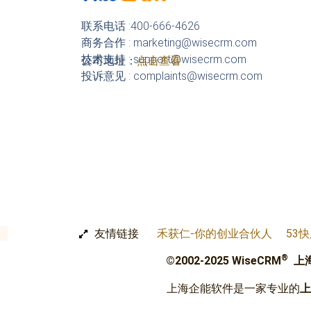
资
数
源
联系电话 :400-666-4626
据
商务合作 : marketing@wisecrm.com
分
技术支持 : support@wisecrm.com
公司地址：
点击查看
析
投诉意见 : complaints@wisecrm.com
牢
牢
锁
住
客
户
友情链接
禾获仁-你的创业合伙人
53
®
©2002-2025 WiseCRM
上
上海企能软件是一家专业的
上