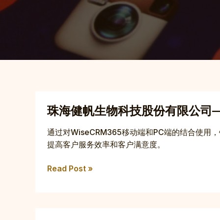
珠
珠海健帆生物科技股份有限公司
海
健
通过对WiseCRM365移动端和PC端的结合
帆
提高客户服务效率和客户满意度。
生
物
Read Post »
科
技
股
份
上
有