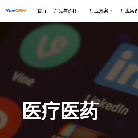
跳
首页
产品与价格
行业方案
行业案
至
内
容
医疗医药