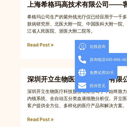
上海希格玛高技术有限公司——
海
限
希
公
希格玛公司生产的紫外线光疗仪已经应用于一千多
格
司
肤病研究所、北医大附一院、中国医科大附一院、
玛
——
江省人民医院、浙医大附二院等。
高
整
技
合
Read Post »
术
在线咨询
碎
有
片
咨询电话400-666-46
限
化
公
信
深
免费试用30天
司
息
深圳开立生物医疗科技股份有限
圳
——
提
开
投诉意见
客
深圳开立生物医疗科技股份有限公司于，始终致力
高
立
户
内镜系统、全自动五分类血液细胞分析仪。开立医
工
生
信
客户提供全方位、多样化的医疗产品和解决方案。
作
物
息
效
医
的
Read Post »
率
疗
高