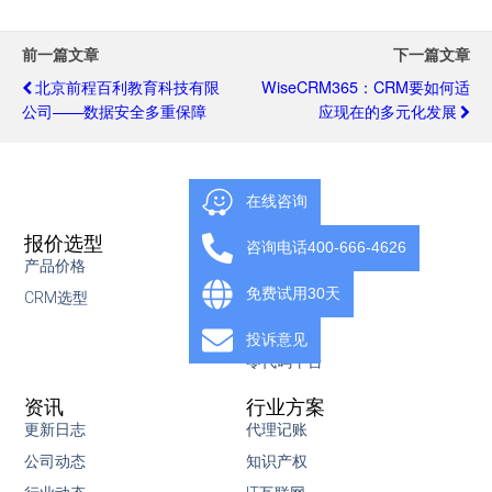
前一篇文章
下一篇文章
北京前程百利教育科技有限
WiseCRM365：CRM要如何适
公司——数据安全多重保障
应现在的多元化发展
在线咨询
报价选型
产品
咨询电话400-666-4626
产品价格
营销管理
免费试用30天
CRM选型
销售管理
服务管理
投诉意见
零代码平台
资讯
行业方案
更新日志
代理记账
公司动态
知识产权