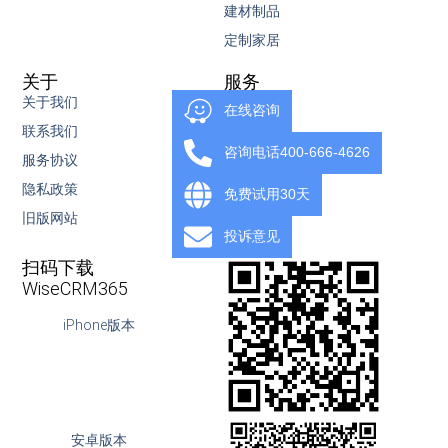
建材制品
定制家居
关于
服务
关于我们
服务内容
在线咨询
联系我们
知识库
咨询电话400-666-4626
服务协议
视频教程
隐私政策
下载
免费试用30天
旧版网站
OpenAPI
投诉意见
扫码下载
WiseCRM365
iPhone版本
安卓版本